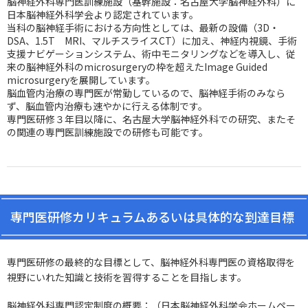
脳神経外科専門医訓練施設（基幹施設：名古屋大学脳神経外科）に
日本脳神経外科学会より認定されています。
当科の脳神経手術における方向性としては、最新の設備（3D・
DSA、1.5T MRI、マルチスライスCT）に加え、神経内視鏡、手術
支援ナビゲーションシステム、術中モニタリングなどを導入し、従
来の脳神経外科のmicrosurgeryの枠を超えたImage Guided
microsurgeryを展開しています。
脳血管内治療の専門医が常勤しているので、脳神経手術のみなら
ず、脳血管内治療も速やかに行える体制です。
専門医研修３年目以降に、名古屋大学脳神経外科での研究、またそ
の関連の専門医訓練施設での研修も可能です。
専門医研修カリキュラムあるいは具体的な到達目標
専門医研修の最終的な目標として、脳神経外科専門医の資格取得を
視野にいれた知識と技術を習得することを目指します。
脳神経外科専門認定制度の概要：（日本脳神経外科学会ホームペー