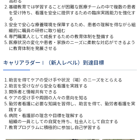
高める
基礎教育では学習することが困難な医療チームの中で複数の患者
を受け持ち、看護を安全に提供するための臨床実践能力を強化す
る
安全で安心な療養環境を保障するため、患者の理解を得ながら組
織的に職員の研修に取り組む
専門職業人として成長するための教育体制を整備する
医療状況の変化や患者・家族のニーズに柔軟な対応ができるよう
に教育体制を発展させる
キャリアラダーⅠ（新人レベル）到達目標
助言を得てケアの受け手や状況（場）のニーズをとらえる
助言を受けながら安全な看護を実践する
関係者と情報共有できる
ケアの受け手や周囲の人々の意向を知る
勤労者看護に必要な知識を習得し、助言を得て、勤労者看護を実
践する
病院・看護部の理念や目標を理解する
組織の一員としての自覚を持ち、社会人として自立する
教育プログラムに積極的に参加し自己学習する