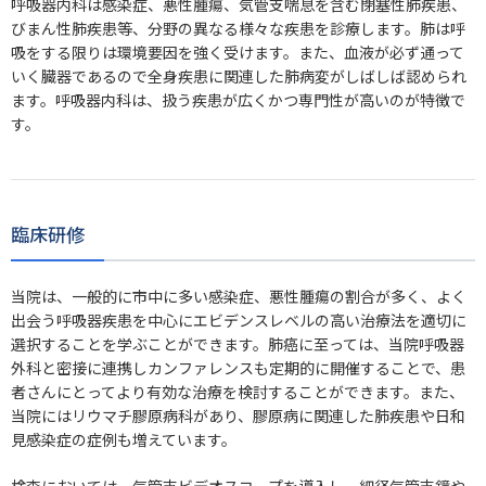
呼吸器内科は感染症、悪性腫瘍、気管支喘息を含む閉塞性肺疾患、
びまん性肺疾患等、分野の異なる様々な疾患を診療します。肺は呼
吸をする限りは環境要因を強く受けます。また、血液が必ず通って
いく臓器であるので全身疾患に関連した肺病変がしばしば認められ
ます。呼吸器内科は、扱う疾患が広くかつ専門性が高いのが特徴で
す。
臨床研修
当院は、一般的に市中に多い感染症、悪性腫瘍の割合が多く、よく
出会う呼吸器疾患を中心にエビデンスレベルの高い治療法を適切に
選択することを学ぶことができます。肺癌に至っては、当院呼吸器
外科と密接に連携しカンファレンスも定期的に開催することで、患
者さんにとってより有効な治療を検討することができます。また、
当院にはリウマチ膠原病科があり、膠原病に関連した肺疾患や日和
見感染症の症例も増えています。
検査においては、気管支ビデオスコープを導入し、細径気管支鏡や