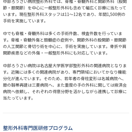
中部ろうさい病院整形外科では、脊椎・脊髄外科と関節外科（股関
節・膝関節）を中心に一般整形外科も含めて幅広く診療に当たって
います。現在整形外科スタッフは11～12名であり、年間1,500例の
手術を実施しています。
中でも脊椎・脊髄外科は多くの手術件数、検査件数を行っていま
す。脊椎・脊髄外傷と頚髄症の症例や、関節外科の股関節・膝関節
の人工関節と骨切り術を中心に、手術を実施しています。骨折や肩
関節疾患などの外傷・一般整形外科にも対応しています。
中部ろうさい病院は名古屋大学医学部整形外科の関連病院となりま
す。近隣には多くの関連病院があり、専門領域においてかなり機能
分化が進んでいます。そのため、若年者の脊柱変形は名城病院へ、
膝の靱帯再建は三菱病院へ、また重度の手の外科に関しては掖済会
病院へ依頼し、それぞれの得意分野を活かしながら連携して診療に
当たっています。
整形外科専門医研修プログラム