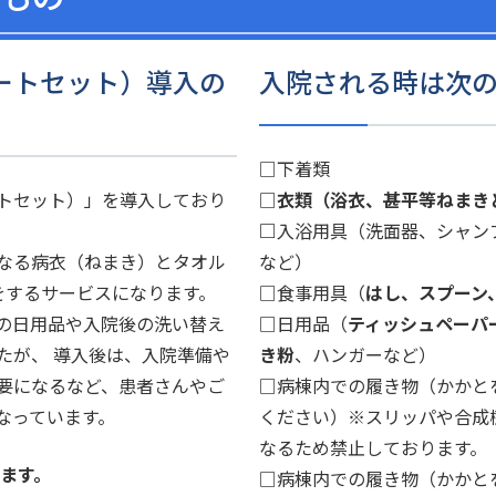
ートセット）導入の
入院される時は次
□下着類
トセット）」を導入しており
□
衣類（浴衣、甚平等ねまき
□
入浴用具（洗面器、シャン
なる病衣（ねまき）とタオル
など）
をするサービスになります。
□食事用具（
はし、スプーン
の日用品や入院後の洗い替え
□日用品（
ティッシュペーパ
たが、 導入後は、入院準備や
き粉
、ハンガーなど）
要になるなど、患者さんやご
□病棟内での履き物（かかと
なっています。
ください）※スリッパや合成
なるため禁止しております。
ます。
□病棟内での履き物（かかと